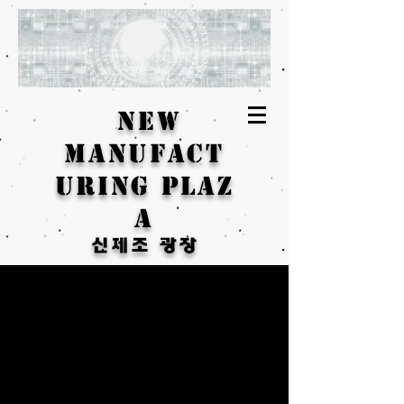
New
Manufact
uring Plaz
a
신제조 광장