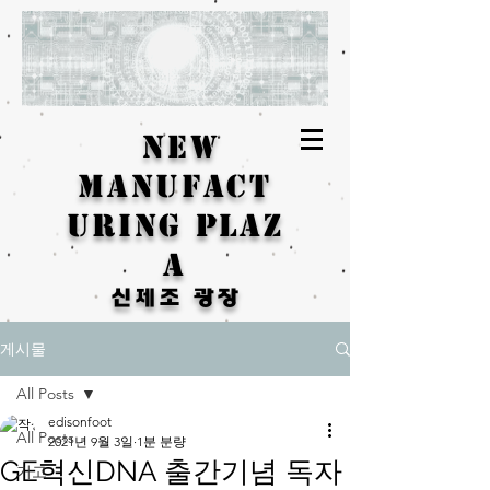
New
Manufact
uring Plaz
a
신제조 광장
게시물
All Posts
edisonfoot
All Posts
2021년 9월 3일
1분 분량
GE혁신DNA 출간기념 독자
기고