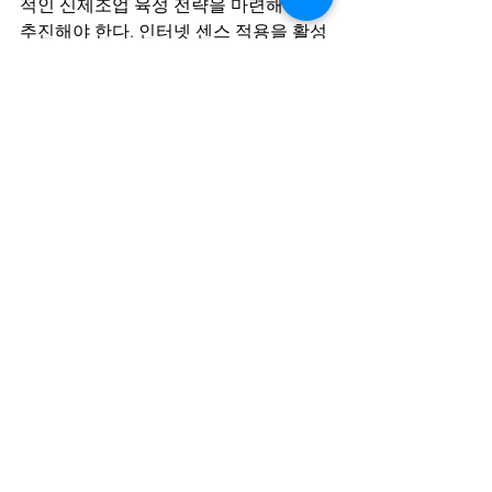
적인 신제조업 육성 전략을 마련해 적극 
추진해야 한다. 인터넷 센스 적용을 활성
화해 산업 경쟁력을 제고, 고용이 풍부한 
나라를 일궈야 한다.
임채성 < 건국대 교수·기술경영, 한국인
더스트리4.0협회 회장 > 
링크 : 
http://news.hankyung.com/article/2018
010152031
기고