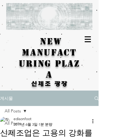
New
Manufact
uring Plaz
a
신제조 광장
게시물
All Posts
edisonfoot
All Posts
2019년 6월 3일
1분 분량
신제조업은 고용의 강화를
기고