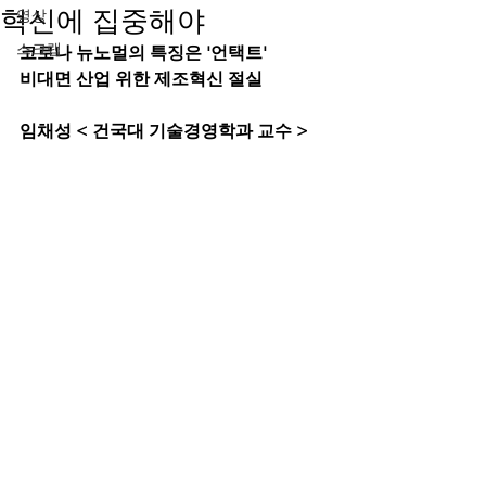
혁신에 집중해야
영상
스크랩
코로나 뉴노멀의 특징은 '언택트'
비대면 산업 위한 제조혁신 절실
임채성 < 건국대 기술경영학과 교수 >