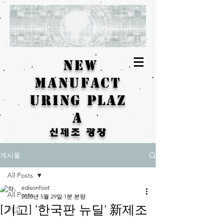
New
Manufact
uring Plaz
a
신제조 광장
게시물
All Posts
edisonfoot
All Posts
2020년 5월 29일
1분 분량
[기고] '한국판 뉴딜' 新제조
기고